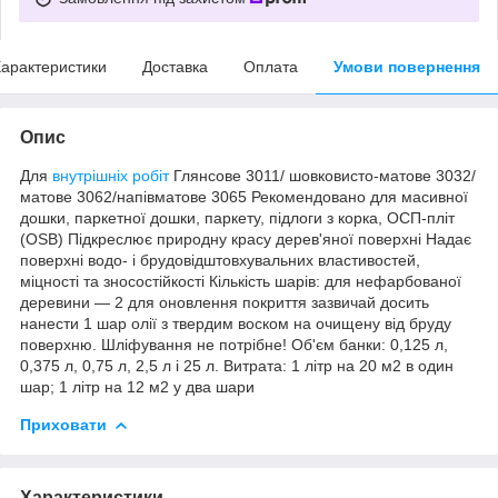
арактеристики
Доставка
Оплата
Умови повернення
Опис
Для
внутрішніх робіт
Глянсове 3011/ шовковисто-матове 3032/
матове 3062/напівматове 3065 Рекомендовано для масивної
дошки, паркетної дошки, паркету, підлоги з корка, ОСП-пліт
(OSB) Підкреслює природну красу дерев'яної поверхні Надає
поверхні водо- і брудовідштовхувальних властивостей,
міцності та зносостійкості Кількість шарів: для нефарбованої
деревини — 2 для оновлення покриття зазвичай досить
нанести 1 шар олії з твердим воском на очищену від бруду
поверхню. Шліфування не потрібне! Об'єм банки: 0,125 л,
0,375 л, 0,75 л, 2,5 л і 25 л. Витрата: 1 літр на 20 м2 в один
шар; 1 літр на 12 м2 у два шари
Приховати
Характеристики