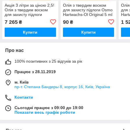
Акція 3 літри за ціною 2,5!
Олія з твердим воском
Олія
Олія з твердим воском
для захисту підлоги Osmo
для 
для захисту підлоги
Hartwachs-Ol Original 5 ml
Hart
Hartwachs-Ol Original 3 L
Шовковисто-матова
0,37
7 265
90
1 5
₴
₴
Шовковисто-матова
303269
(400
Купити
Купити
Про нас
100% позитивних з 25 відгуків за рік
Працює з 28.11.2019
м. Київ
пр-т. Степана Бандеры 8, корпус 16, Київ, Україна
Контакти
Сьогодні працює з 09:00 до 19:00
Показати весь графік роботи