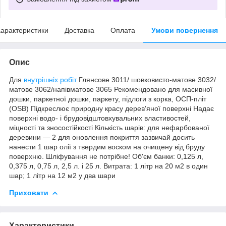
арактеристики
Доставка
Оплата
Умови повернення
Опис
Для
внутрішніх робіт
Глянсове 3011/ шовковисто-матове 3032/
матове 3062/напівматове 3065 Рекомендовано для масивної
дошки, паркетної дошки, паркету, підлоги з корка, ОСП-пліт
(OSB) Підкреслює природну красу дерев'яної поверхні Надає
поверхні водо- і брудовідштовхувальних властивостей,
міцності та зносостійкості Кількість шарів: для нефарбованої
деревини — 2 для оновлення покриття зазвичай досить
нанести 1 шар олії з твердим воском на очищену від бруду
поверхню. Шліфування не потрібне! Об'єм банки: 0,125 л,
0,375 л, 0,75 л, 2,5 л. і 25 л. Витрата: 1 літр на 20 м2 в один
шар; 1 літр на 12 м2 у два шари
Приховати
Характеристики