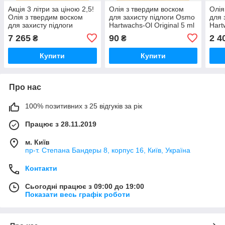
Акція 3 літри за ціною 2,5!
Олія з твердим воском
Олія
Олія з твердим воском
для захисту підлоги Osmo
для 
для захисту підлоги
Hartwachs-Ol Original 5 ml
Hart
Hartwachs-Ol Original 3 L
Шовковисто-матова
L Гл
7 265
90
2 4
₴
₴
Шовковисто-матова
303269
(400
Купити
Купити
Про нас
100% позитивних з 25 відгуків за рік
Працює з 28.11.2019
м. Київ
пр-т. Степана Бандеры 8, корпус 16, Київ, Україна
Контакти
Сьогодні працює з 09:00 до 19:00
Показати весь графік роботи