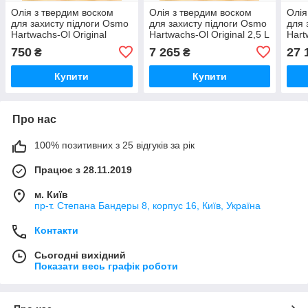
Олія з твердим воском
Олія з твердим воском
Олія
для захисту підлоги Osmo
для захисту підлоги Osmo
для 
Hartwachs-Ol Original
Hartwachs-Ol Original 2,5 L
Hart
0,125 L Напівматова 3065
Напівматова 3065
Напі
750
7 265
27 
₴
₴
(4006850682492)
(4006850674411)
(400
Купити
Купити
Про нас
100% позитивних з 25 відгуків за рік
Працює з 28.11.2019
м. Київ
пр-т. Степана Бандеры 8, корпус 16, Київ, Україна
Контакти
Сьогодні вихідний
Показати весь графік роботи