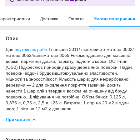
арактеристики
Доставка
Оплата
Умови повернення
Опис
Для
внутрішніх робіт
Глянсове 3011/ шовковисто-матове 3032/
матове 3062/напівматове 3065 Рекомендовано для масивної
дошки, паркетної дошки, паркету, підлоги з корка, ОСП-пліт
(OSB) Підкреслює природну красу дерев'яної поверхні Надає
поверхні водо- і брудовідштовхувальних властивостей,
міцності та зносостійкості Кількість шарів: для нефарбованої
деревини — 2 для оновлення покриття зазвичай досить
нанести 1 шар олії з твердим воском на очищену від бруду
поверхню. Шліфування не потрібне! Об'єм банки: 0,125 л,
0,375 л, 0,75 л, 2,5 л. і 25 л. Витрата: 1 літр на 20 м2 в один
шар; 1 літр на 12 м2 у два шари
Приховати
Характеристики