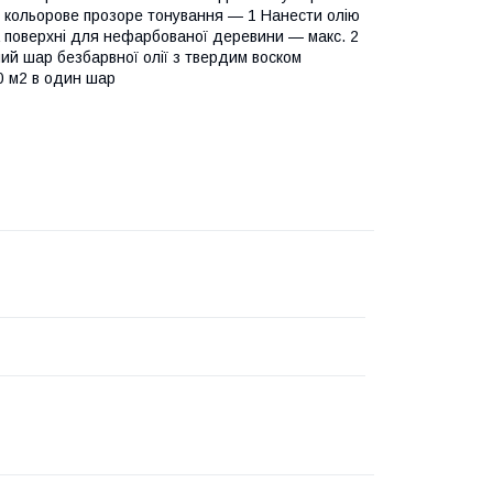
в: кольорове прозоре тонування — 1 Нанести олію
а поверхні для нефарбованої деревини — макс. 2
ний шар безбарвної олії з твердим воском
30 м2 в один шар