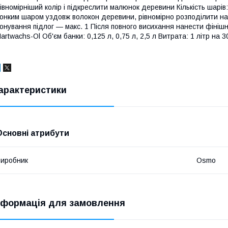
івномірніший колір і підкреслити малюнок деревини Кількість шарі
онким шаром уздовж волокон деревини, рівномірно розподілити н
онування підлог — макс. 1 Після повного висихання нанести фініш
artwachs-Ol Об'єм банки: 0,125 л, 0,75 л, 2,5 л Витрата: 1 літр на 
арактеристики
Основні атрибути
иробник
Osmo
нформація для замовлення