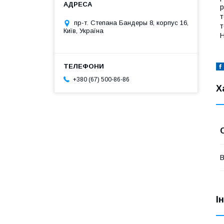
р
т
пр-т. Степана Бандеры 8, корпус 16,
т
Київ, Україна
H
+380 (67) 500-86-86
Х
В
І