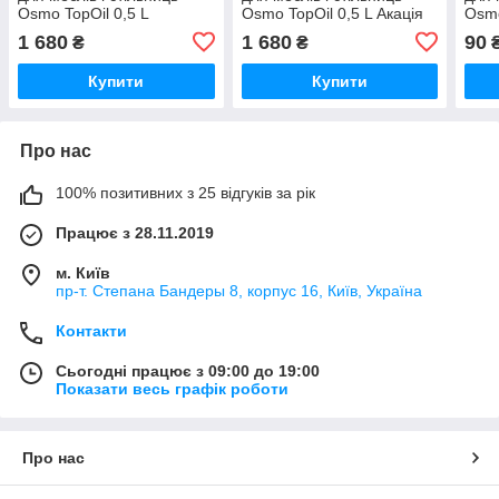
Osmo TopOil 0,5 L
Osmo TopOil 0,5 L Акація
Osmo
Шовковисто-матова 3028
3061 (4006850667413)
306
1 680
1 680
90
₴
₴
(4006850754588)
Купити
Купити
Про нас
100% позитивних з 25 відгуків за рік
Працює з 28.11.2019
м. Київ
пр-т. Степана Бандеры 8, корпус 16, Київ, Україна
Контакти
Сьогодні працює з 09:00 до 19:00
Показати весь графік роботи
Про нас