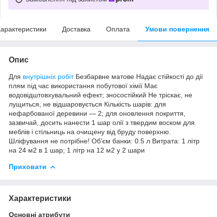
арактеристики
Доставка
Оплата
Умови повернення
Опис
Для
внутрішніх робіт
Безбарвне матове Надає стійкості до дії
плям під час використання побутової хімії Має
водовідштовхувальний ефект; зносостійкий Не тріскає, не
лущиться, не відшаровується Кількість шарів: для
нефарбованої деревини — 2; для оновлення покриття,
зазвичай, досить нанести 1 шар олії з твердим воском для
меблів і стільниць на очищену від бруду поверхню.
Шліфування не потрібне! Об'єм банки: 0.5 л Витрата: 1 літр
на 24 м2 в 1 шар; 1 літр на 12 м2 у 2 шари
Приховати
Характеристики
Основні атрибути