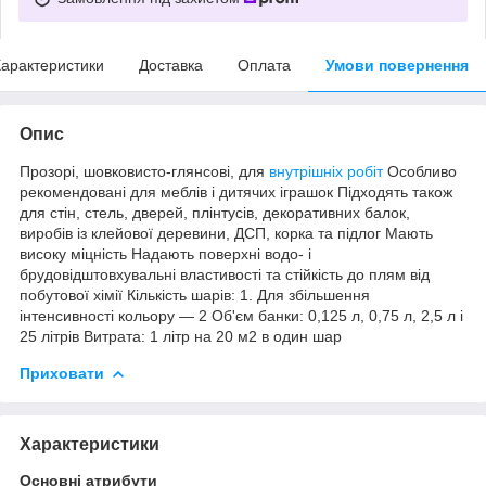
арактеристики
Доставка
Оплата
Умови повернення
Опис
Прозорі, шовковисто-глянсові, для
внутрішніх робіт
Особливо
рекомендовані для меблів і дитячих іграшок Підходять також
для стін, стель, дверей, плінтусів, декоративних балок,
виробів із клейової деревини, ДСП, корка та підлог Мають
високу міцність Надають поверхні водо- і
брудовідштовхувальні властивості та стійкість до плям від
побутової хімії Кількість шарів: 1. Для збільшення
інтенсивності кольору — 2 Об'єм банки: 0,125 л, 0,75 л, 2,5 л і
25 літрів Витрата: 1 літр на 20 м2 в один шар
Приховати
Характеристики
Основні атрибути