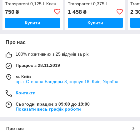
Transparent 0,125 L Клен
Transparent 0,375 L
Tran
3123 (4006850103027)
Береза 3136
3136
750
1 458
2 3
₴
₴
(4006850102815)
Купити
Купити
Про нас
100% позитивних з 25 відгуків за рік
Працює з 28.11.2019
м. Київ
пр-т. Степана Бандеры 8, корпус 16, Київ, Україна
Контакти
Сьогодні працює з 09:00 до 19:00
Показати весь графік роботи
Про нас