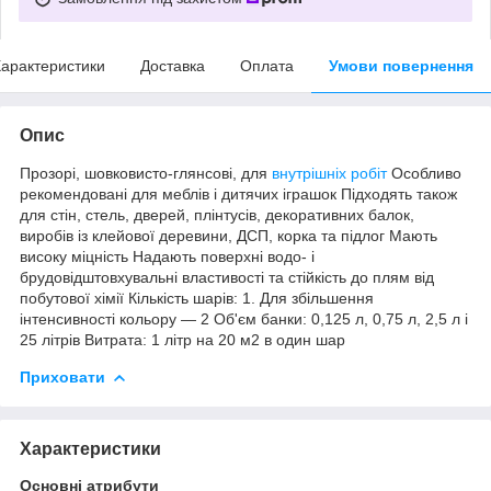
арактеристики
Доставка
Оплата
Умови повернення
Опис
Прозорі, шовковисто-глянсові, для
внутрішніх робіт
Особливо
рекомендовані для меблів і дитячих іграшок Підходять також
для стін, стель, дверей, плінтусів, декоративних балок,
виробів із клейової деревини, ДСП, корка та підлог Мають
високу міцність Надають поверхні водо- і
брудовідштовхувальні властивості та стійкість до плям від
побутової хімії Кількість шарів: 1. Для збільшення
інтенсивності кольору — 2 Об'єм банки: 0,125 л, 0,75 л, 2,5 л і
25 літрів Витрата: 1 літр на 20 м2 в один шар
Приховати
Характеристики
Основні атрибути