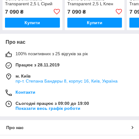
Transparent 2,5 L Сірий
Transparent 2,5 L Клен
Tran
шовк 3119
3123 (4006850100170)
димч
7 090
7 090
7 0
₴
₴
(4006850734016)
(400
Купити
Купити
Про нас
100% позитивних з 25 відгуків за рік
Працює з 28.11.2019
м. Київ
пр-т. Степана Бандеры 8, корпус 16, Київ, Україна
Контакти
Сьогодні працює з 09:00 до 19:00
Показати весь графік роботи
Про нас