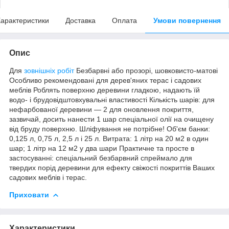
арактеристики
Доставка
Оплата
Умови повернення
Опис
Для
зовнішніх робіт
Безбарвні або прозорі, шовковисто-матові
Особливо рекомендовані для дерев'яних терас і садових
меблів Роблять поверхню деревини гладкою, надають їй
водо- і брудовідштовхувальні властивості Кількість шарів: для
нефарбованої деревини — 2 для оновлення покриття,
зазвичай, досить нанести 1 шар спеціальної олії на очищену
від бруду поверхню. Шліфування не потрібне! Об'єм банки:
0,125 л, 0,75 л, 2,5 л і 25 л. Витрата: 1 літр на 20 м2 в один
шар; 1 літр на 12 м2 у два шари Практичне та просте в
застосуванні: спеціальний безбарвний спреймало для
твердих порід деревини для ефекту свіжості покриттів Ваших
садових меблів і терас.
Приховати
Характеристики