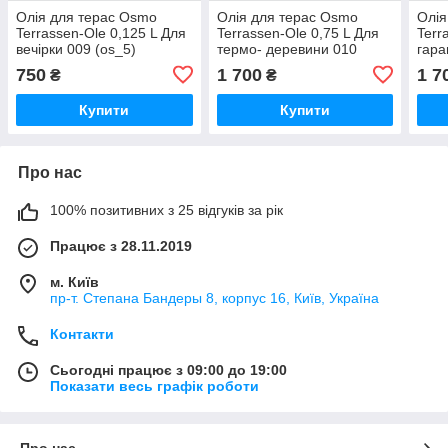
Олія для терас Osmo
Олія для терас Osmo
Олія
Terrassen-Ole 0,125 L Для
Terrassen-Ole 0,75 L Для
Terr
вечірки 009 (os_5)
термо- деревини 010
гара
(4006850118755)
(400
750
1 700
1 7
₴
₴
Купити
Купити
Про нас
100% позитивних з 25 відгуків за рік
Працює з 28.11.2019
м. Київ
пр-т. Степана Бандеры 8, корпус 16, Київ, Україна
Контакти
Сьогодні працює з 09:00 до 19:00
Показати весь графік роботи
Про нас