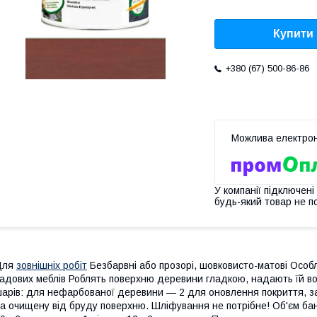
Купити
+380 (67) 500-86-86
У компанії підключені
будь-який товар не п
Для
зовнішніх робіт
Безбарвні або прозорі, шовковисто-матові Особ
адових меблів Роблять поверхню деревини гладкою, надають їй вод
арів: для нефарбованої деревини — 2 для оновлення покриття, заз
а очищену від бруду поверхню. Шліфування не потрібне! Об'єм банки: