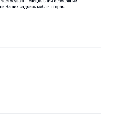
в застосуванні: спеціальний безбарвний
ів Ваших садових меблів і терас.