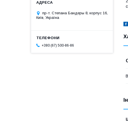
2
с
пр-т. Степана Бандеры 8, корпус 16,
Київ, Україна
Х
+380 (67) 500-86-86
В
І
Ц