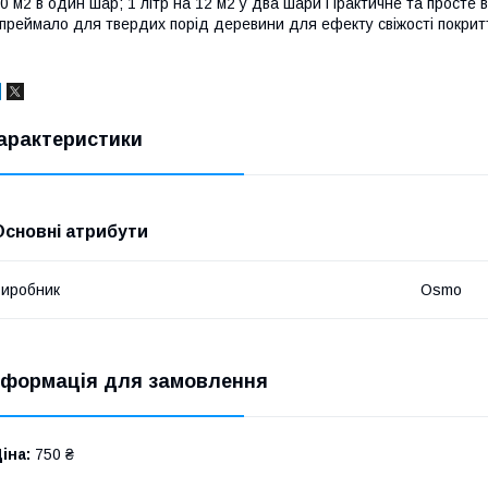
0 м2 в один шар; 1 літр на 12 м2 у два шари Практичне та просте 
преймало для твердих порід деревини для ефекту свіжості покритт
арактеристики
Основні атрибути
иробник
Osmo
нформація для замовлення
іна:
750 ₴