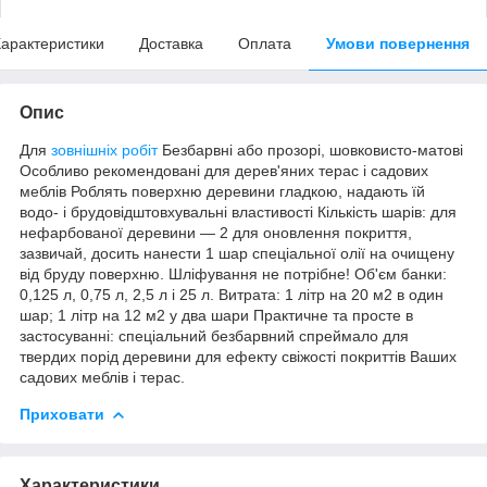
арактеристики
Доставка
Оплата
Умови повернення
Опис
Для
зовнішніх робіт
Безбарвні або прозорі, шовковисто-матові
Особливо рекомендовані для дерев'яних терас і садових
меблів Роблять поверхню деревини гладкою, надають їй
водо- і брудовідштовхувальні властивості Кількість шарів: для
нефарбованої деревини — 2 для оновлення покриття,
зазвичай, досить нанести 1 шар спеціальної олії на очищену
від бруду поверхню. Шліфування не потрібне! Об'єм банки:
0,125 л, 0,75 л, 2,5 л і 25 л. Витрата: 1 літр на 20 м2 в один
шар; 1 літр на 12 м2 у два шари Практичне та просте в
застосуванні: спеціальний безбарвний спреймало для
твердих порід деревини для ефекту свіжості покриттів Ваших
садових меблів і терас.
Приховати
Характеристики