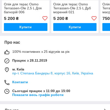
Олія для терас Osmo
Олія для терас Osmo
Олія
Terrassen-Ole 2,5 L Для
Terrassen-Ole 2,5 L Дуб
Terr
багнорій 006
морений 021
маср
(4006850112531)
(4006850759477)
5 200
5 200
750
₴
₴
Купити
Купити
Про нас
100% позитивних з 25 відгуків за рік
Працює з 28.11.2019
м. Київ
пр-т. Степана Бандеры 8, корпус 16, Київ, Україна
Контакти
Сьогодні працює з 11:00 до 15:00
Показати весь графік роботи
Про нас