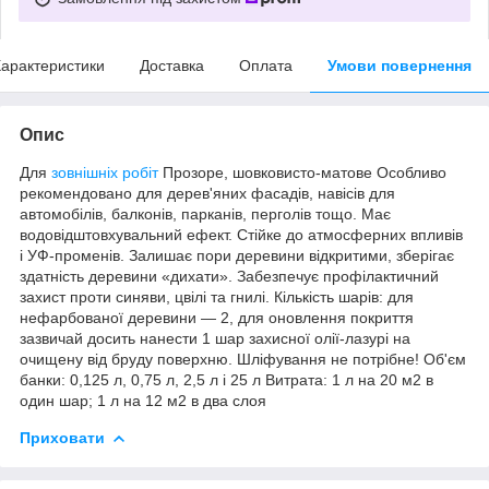
арактеристики
Доставка
Оплата
Умови повернення
Опис
Для
зовнішніх робіт
Прозоре, шовковисто-матове Особливо
рекомендовано для дерев'яних фасадів, навісів для
автомобілів, балконів, парканів, перголів тощо. Має
водовідштовхувальний ефект. Стійке до атмосферних впливів
і УФ-променів. Залишає пори деревини відкритими, зберігає
здатність деревини «дихати». Забезпечує профілактичний
захист проти синяви, цвілі та гнилі. Кількість шарів: для
нефарбованої деревини — 2, для оновлення покриття
зазвичай досить нанести 1 шар захисної олії-лазурі на
очищену від бруду поверхню. Шліфування не потрібне! Об'єм
банки: 0,125 л, 0,75 л, 2,5 л і 25 л Витрата: 1 л на 20 м2 в
один шар; 1 л на 12 м2 в два слоя
Приховати