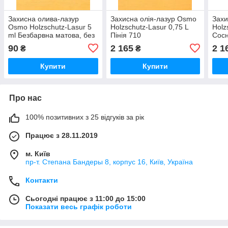
Захисна олива-лазур
Захисна олія-лазур Osmo
Захи
Osmo Holzschutz-Lasur 5
Holzschutz-Lasur 0,75 L
Holz
ml Безбарвна матова, без
Пінія 710
Сосн
УФ-захисту 70133
(4006850372362)
(400
90
2 165
2 1
₴
₴
Купити
Купити
Про нас
100% позитивних з 25 відгуків за рік
Працює з 28.11.2019
м. Київ
пр-т. Степана Бандеры 8, корпус 16, Київ, Україна
Контакти
Сьогодні працює з 11:00 до 15:00
Показати весь графік роботи