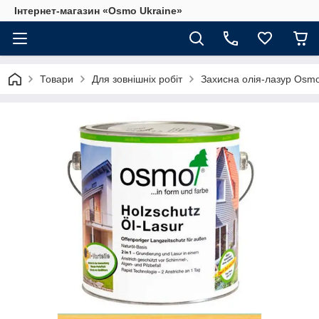
Інтернет-магазин «Osmo Ukraine»
Товари
Для зовнішніх робіт
Захисна олія-лазур Osmo