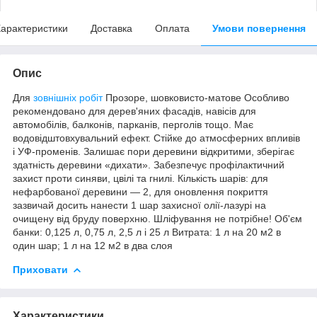
арактеристики
Доставка
Оплата
Умови повернення
Опис
Для
зовнішніх робіт
Прозоре, шовковисто-матове Особливо
рекомендовано для дерев'яних фасадів, навісів для
автомобілів, балконів, парканів, перголів тощо. Має
водовідштовхувальний ефект. Стійке до атмосферних впливів
і УФ-променів. Залишає пори деревини відкритими, зберігає
здатність деревини «дихати». Забезпечує профілактичний
захист проти синяви, цвілі та гнилі. Кількість шарів: для
нефарбованої деревини — 2, для оновлення покриття
зазвичай досить нанести 1 шар захисної олії-лазурі на
очищену від бруду поверхню. Шліфування не потрібне! Об'єм
банки: 0,125 л, 0,75 л, 2,5 л і 25 л Витрата: 1 л на 20 м2 в
один шар; 1 л на 12 м2 в два слоя
Приховати
Характеристики