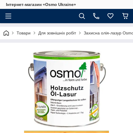
Інтернет-магазин «Osmo Ukraine»
Товари
Для зовнішніх робіт
Захисна олія-лазур Osmo