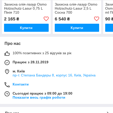
Захисна олія-лазур Osmo
Захисна олія-лазур Osmo
Захи
Holzschutz-Lasur 0,75 L
Holzschutz-Lasur 2,5 L
Osmo
Пінія 710
Сосна 700
ml П
(4006850372362)
(4006850101450)
2 165
6 540
90
₴
₴
Купити
Купити
Про нас
100% позитивних з 25 відгуків за рік
Працює з 28.11.2019
м. Київ
пр-т. Степана Бандеры 8, корпус 16, Київ, Україна
Контакти
Сьогодні працює з 09:00 до 19:00
Показати весь графік роботи
Про нас