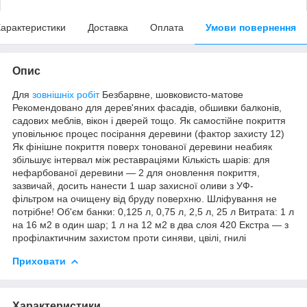
арактеристики
Доставка
Оплата
Умови повернення
Опис
Для
зовнішніх робіт
Безбарвне, шовковисто-матове
Рекомендовано для дерев'яних фасадів, обшивки балконів,
садових меблів, вікон і дверей тощо. Як самостійне покриття
уповільнює процес посірання деревини (фактор захисту 12)
Як фінішне покриття поверх тонованої деревини неабияк
збільшує інтервал між реставраціями Кількість шарів: для
нефарбованої деревини — 2 для оновлення покриття,
зазвичай, досить нанести 1 шар захисної оливи з УФ-
фільтром на очищену від бруду поверхню. Шліфування не
потрібне! Об'єм банки: 0,125 л, 0,75 л, 2,5 л, 25 л Витрата: 1 л
на 16 м2 в один шар; 1 л на 12 м2 в два слоя 420 Екстра — з
профілактичним захистом проти синяви, цвілі, гнилі
Приховати
Характеристики