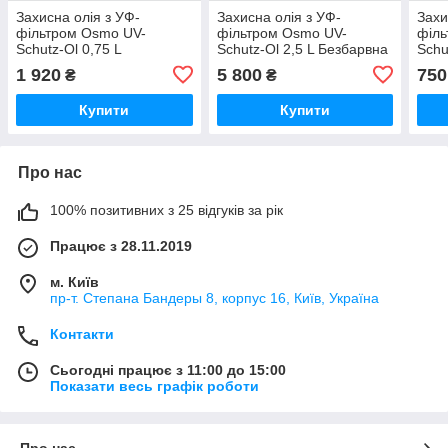
Захисна олія з УФ-
Захисна олія з УФ-
Захи
фільтром Osmo UV-
фільтром Osmo UV-
філь
Schutz-Ol 0,75 L
Schutz-Ol 2,5 L Безбарвна
Schu
Безбарвна 420
420 (4006850477814)
427
1 920
5 800
750
₴
₴
(4006850477807)
Купити
Купити
Про нас
100% позитивних з 25 відгуків за рік
Працює з 28.11.2019
м. Київ
пр-т. Степана Бандеры 8, корпус 16, Київ, Україна
Контакти
Сьогодні працює з 11:00 до 15:00
Показати весь графік роботи
Про нас