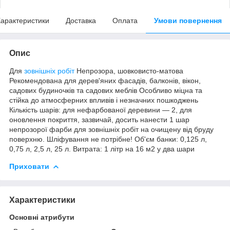
арактеристики
Доставка
Оплата
Умови повернення
Опис
Для
зовнішніх робіт
Непрозора, шовковисто-матова
Рекомендована для дерев'яних фасадів, балконів, вікон,
садових будиночків та садових меблів Особливо міцна та
стійка до атмосферних впливів і незначних пошкоджень
Кількість шарів: для нефарбованої деревини — 2, для
оновлення покриття, зазвичай, досить нанести 1 шар
непрозорої фарби для зовнішніх робіт на очищену від бруду
поверхню. Шліфування не потрібне! Об'єм банки: 0,125 л,
0,75 л, 2,5 л, 25 л. Витрата: 1 літр на 16 м2 у два шари
Приховати
Характеристики
Основні атрибути