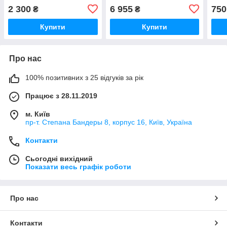
2310 (4006850113125)
2310 (4006850113163)
Біла
2 300
6 955
750
₴
₴
Купити
Купити
Про нас
100% позитивних з 25 відгуків за рік
Працює з 28.11.2019
м. Київ
пр-т. Степана Бандеры 8, корпус 16, Київ, Україна
Контакти
Сьогодні вихідний
Показати весь графік роботи
Про нас
Контакти