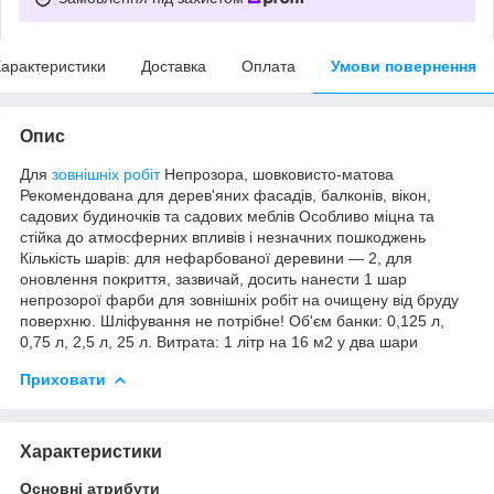
арактеристики
Доставка
Оплата
Умови повернення
Опис
Для
зовнішніх робіт
Непрозора, шовковисто-матова
Рекомендована для дерев'яних фасадів, балконів, вікон,
садових будиночків та садових меблів Особливо міцна та
стійка до атмосферних впливів і незначних пошкоджень
Кількість шарів: для нефарбованої деревини — 2, для
оновлення покриття, зазвичай, досить нанести 1 шар
непрозорої фарби для зовнішніх робіт на очищену від бруду
поверхню. Шліфування не потрібне! Об'єм банки: 0,125 л,
0,75 л, 2,5 л, 25 л. Витрата: 1 літр на 16 м2 у два шари
Приховати
Характеристики
Основні атрибути