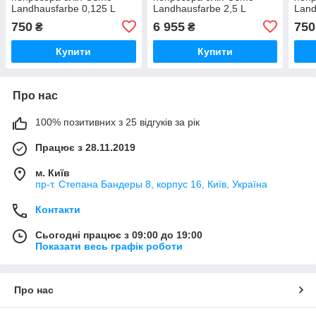
Landhausfarbe 0,125 L
Landhausfarbe 2,5 L
Land
Темно-зелена 2404
Темно-зелена 2404
Темн
750
6 955
750
₴
₴
(os_49)
(4006850107520)
Купити
Купити
Про нас
100% позитивних з 25 відгуків за рік
Працює з 28.11.2019
м. Київ
пр-т. Степана Бандеры 8, корпус 16, Київ, Україна
Контакти
Сьогодні працює з 09:00 до 19:00
Показати весь графік роботи
Про нас