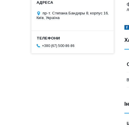
ф
л
пр-т. Степана Бандеры 8, корпус 16,
Київ, Україна
Х
+380 (67) 500-86-86
В
І
Ц