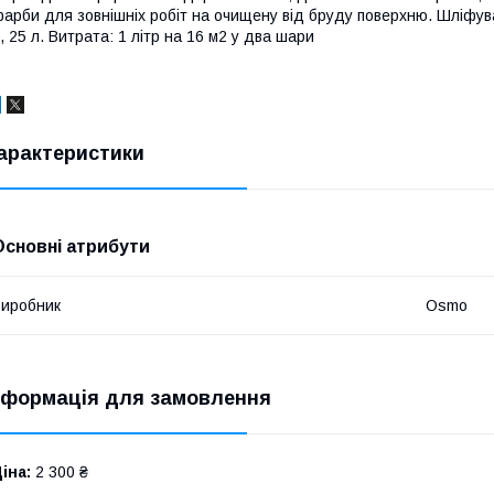
арби для зовнішніх робіт на очищену від бруду поверхню. Шліфуванн
, 25 л. Витрата: 1 літр на 16 м2 у два шари
арактеристики
Основні атрибути
иробник
Osmo
нформація для замовлення
іна:
2 300 ₴