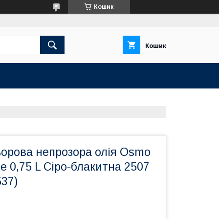
Кошик
Кошик
ьорова непрозора олія Osmo
e 0,75 L Сіро-блакитна 2507
537)