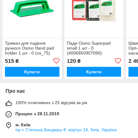
Тримач для падіння
Пади Osmo Superpad
Шваб
ручного Osmo Hand pad
small 1 шт - 0
Opti
holder 1 шт - 0 (os_75)
(4006850907090)
наса
(os_
515
120
2 4
₴
₴
Купити
Купити
Про нас
100% позитивних з 25 відгуків за рік
Працює з 28.11.2019
м. Київ
пр-т. Степана Бандеры 8, корпус 16, Київ, Україна