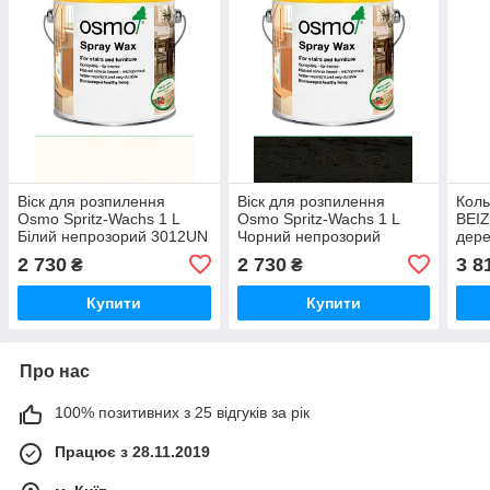
Віск для розпилення
Віск для розпилення
Коль
Osmo Spritz-Wachs 1 L
Osmo Spritz-Wachs 1 L
BEIZ
Білий непрозорий 3012UN
Чорний непрозорий
дере
3013UN
сіри
2 730
2 730
3 8
₴
₴
(400
Купити
Купити
Про нас
100% позитивних з 25 відгуків за рік
Працює з 28.11.2019