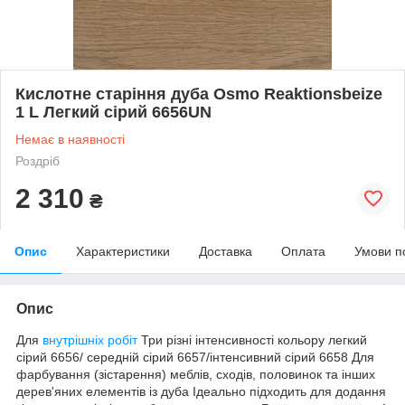
Кислотне старіння дуба Osmo Reaktionsbeize
1 L Легкий сірий 6656UN
Немає в наявності
Роздріб
2 310
₴
Опис
Характеристики
Доставка
Оплата
Умови п
Опис
Для
внутрішніх робіт
Три різні інтенсивності кольору легкий
сірий 6656/ середній сірий 6657/інтенсивний сірий 6658 Для
фарбування (зістарення) меблів, сходів, половинок та інших
дерев'яних елементів із дуба Ідеально підходить для додання