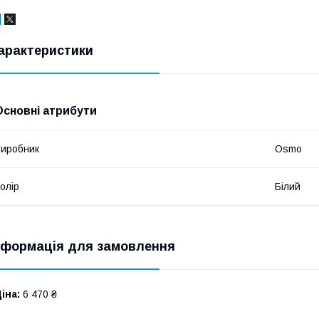
арактеристики
Основні атрибути
иробник
Osmo
олір
Білий
нформація для замовлення
іна:
6 470 ₴