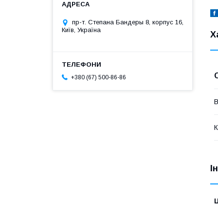
пр-т. Степана Бандеры 8, корпус 16,
Київ, Україна
Х
+380 (67) 500-86-86
В
К
І
Ц