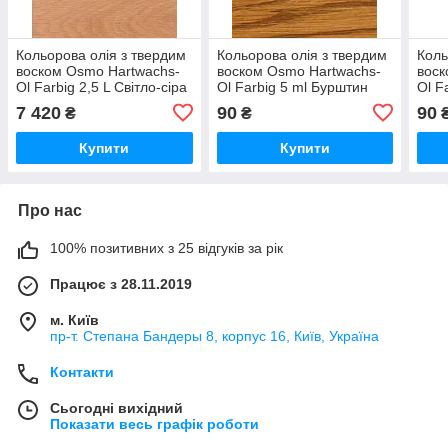
Кольорова олія з твердим
Кольорова олія з твердим
Коль
воском Osmo Hartwachs-
воском Osmo Hartwachs-
воск
Ol Farbig 2,5 L Світло-сіра
Ol Farbig 5 ml Бурштин
Ol F
3067 (4006850759354)
307223)
3073
7 420
90
90
₴
₴
Купити
Купити
Про нас
100% позитивних з 25 відгуків за рік
Працює з 28.11.2019
м. Київ
пр-т. Степана Бандеры 8, корпус 16, Київ, Україна
Контакти
Сьогодні вихідний
Показати весь графік роботи