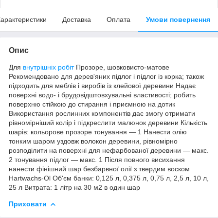
арактеристики
Доставка
Оплата
Умови повернення
Опис
Для
внутрішніх робіт
Прозоре, шовковисто-матове
Рекомендовано для дерев'яних підлог і підлог із корка; також
підходить для меблів і виробів із клейової деревини Надає
поверхні водо- і брудовідштовхувальні властивості; робить
поверхню стійкою до стирання і приємною на дотик
Використання рослинних компонентів дає змогу отримати
рівномірніший колір і підкреслити малюнок деревини Кількість
шарів: кольорове прозоре тонування — 1 Нанести олію
тонким шаром уздовж волокон деревини, рівномірно
розподілити на поверхні для нефарбованої деревини — макс.
2 тонування підлог — макс. 1 Після повного висихання
нанести фінішний шар безбарвної олії з твердим воском
Hartwachs-Ol Об'єм банки: 0,125 л, 0,375 л, 0,75 л, 2,5 л, 10 л,
25 л Витрата: 1 літр на 30 м2 в один шар
Приховати