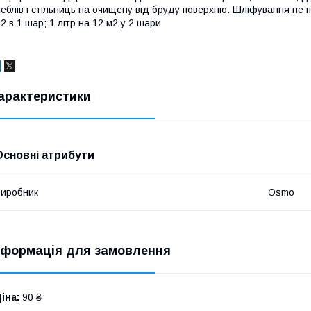
еблів і стільниць на очищену від бруду поверхню. Шліфування не по
2 в 1 шар; 1 літр на 12 м2 у 2 шари
арактеристики
Основні атрибути
иробник
Osmo
нформація для замовлення
іна:
90 ₴