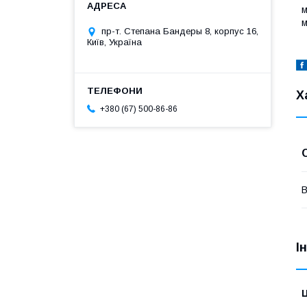
м
м
пр-т. Степана Бандеры 8, корпус 16,
Київ, Україна
Х
+380 (67) 500-86-86
В
І
Ц