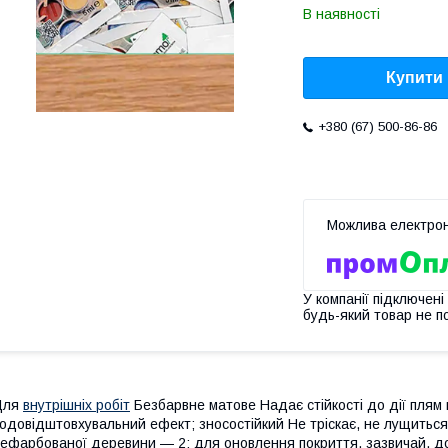
В наявності
Купити
+380 (67) 500-86-86
У компанії підключені
будь-який товар не п
Для
внутрішніх робіт
Безбарвне матове Надає стійкості до дії плям п
одовідштовхувальний ефект; зносостійкий Не тріскає, не лущиться,
ефарбованої деревини — 2; для оновлення покриття, зазвичай, до