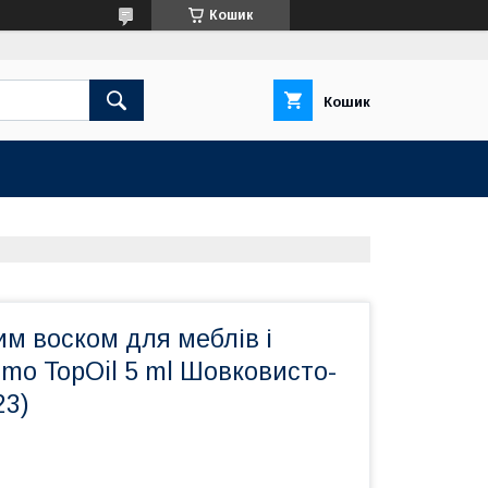
Кошик
Кошик
им воском для меблів і
mo TopOil 5 ml Шовковисто-
23)