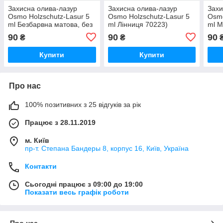
Захисна олива-лазур
Захисна олива-лазур
Захи
Osmo Holzschutz-Lasur 5
Osmo Holzschutz-Lasur 5
Osmo
ml Безбарвна матова, без
ml Лінниця 70223)
ml М
УФ-захисту 70133
90
90
90
₴
₴
Купити
Купити
Про нас
100% позитивних з 25 відгуків за рік
Працює з 28.11.2019
м. Київ
пр-т. Степана Бандеры 8, корпус 16, Київ, Україна
Контакти
Сьогодні працює з 09:00 до 19:00
Показати весь графік роботи
Про нас