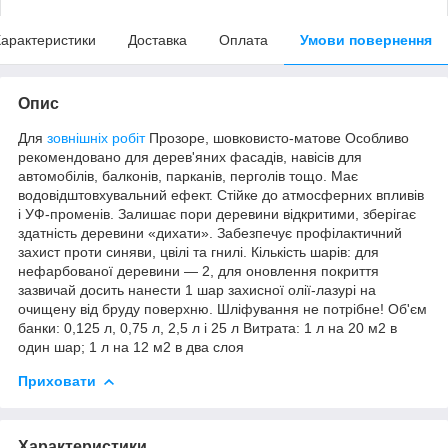
арактеристики
Доставка
Оплата
Умови повернення
Опис
Для
зовнішніх робіт
Прозоре, шовковисто-матове Особливо
рекомендовано для дерев'яних фасадів, навісів для
автомобілів, балконів, парканів, перголів тощо. Має
водовідштовхувальний ефект. Стійке до атмосферних впливів
і УФ-променів. Залишає пори деревини відкритими, зберігає
здатність деревини «дихати». Забезпечує профілактичний
захист проти синяви, цвілі та гнилі. Кількість шарів: для
нефарбованої деревини — 2, для оновлення покриття
зазвичай досить нанести 1 шар захисної олії-лазурі на
очищену від бруду поверхню. Шліфування не потрібне! Об'єм
банки: 0,125 л, 0,75 л, 2,5 л і 25 л Витрата: 1 л на 20 м2 в
один шар; 1 л на 12 м2 в два слоя
Приховати
Характеристики