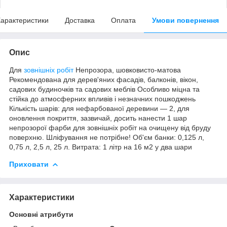
арактеристики
Доставка
Оплата
Умови повернення
Опис
Для
зовнішніх робіт
Непрозора, шовковисто-матова
Рекомендована для дерев'яних фасадів, балконів, вікон,
садових будиночків та садових меблів Особливо міцна та
стійка до атмосферних впливів і незначних пошкоджень
Кількість шарів: для нефарбованої деревини — 2, для
оновлення покриття, зазвичай, досить нанести 1 шар
непрозорої фарби для зовнішніх робіт на очищену від бруду
поверхню. Шліфування не потрібне! Об'єм банки: 0,125 л,
0,75 л, 2,5 л, 25 л. Витрата: 1 літр на 16 м2 у два шари
Приховати
Характеристики
Основні атрибути