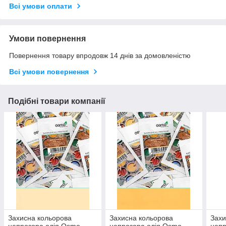
Всі умови оплати
Умови повернення
Повернення товару впродовж 14 днів за домовленістю
Всі умови повернення
Подібні товари компанії
Захисна кольорова
Захисна кольорова
Захи
непрозора олія Osmo
непрозора олія Osmo
непр